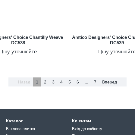
gners' Choice Chantilly Weave
Amtico Designers' Choice Cha
DC538
DC539
Ціну уточнюйте
Ціну уточнюйт
Назад
1
2
3
4
5
6
...
7
Вперед
Каталог
Клієнтам
Вінілова плитка
Вхід до кабінету