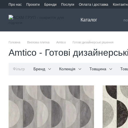
Перейти до основного контенту
Про нас
Проєкти
Бренди
Послуги
Оплата і доставка
Контактн
Каталог
Головна
Вінілова плитка
Amtico
Готові дизайнерські рішення
Amtico - Готові дизайнерськ
Фільтр
Бренд
Колекція
Товщина
Тов