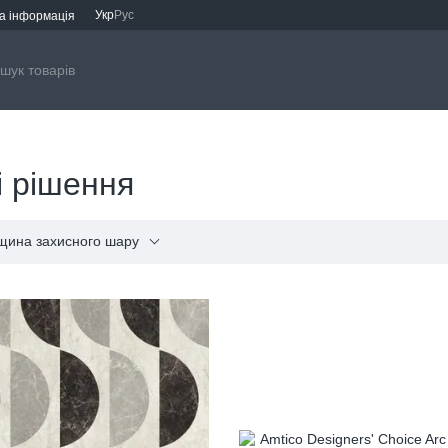
Укр
Рус
а інформація
і рішення
щина захисного шару