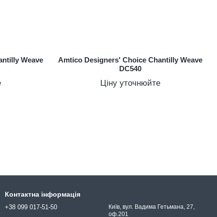
ntilly Weave
Amtico Designers' Choice Chantilly Weave
DC540
е
Ціну уточнюйте
Контактна інформація
+38 099 017-51-50
Київ, вул. Вадима Гетьмана, 27,
оф.201