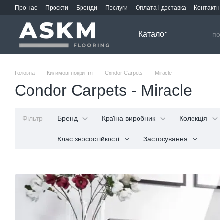
Перейти до основного контенту
Про нас
Проєкти
Бренди
Послуги
Оплата і доставка
Контактн
Каталог
Головна
Килимові покриття
Condor Carpets
Miracle
Condor Carpets - Miracle
Фільтр
Бренд
Країна виробник
Колекція
Клас зносостійкості
Застосування