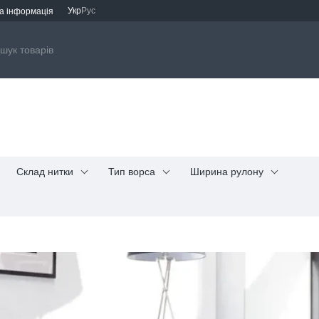
Укр
Рус
а інформація
Склад нитки
Тип ворса
Ширина рулону