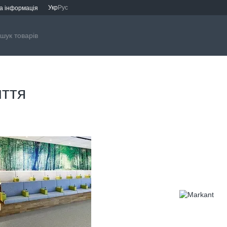
Укр
Рус
а інформація
иття