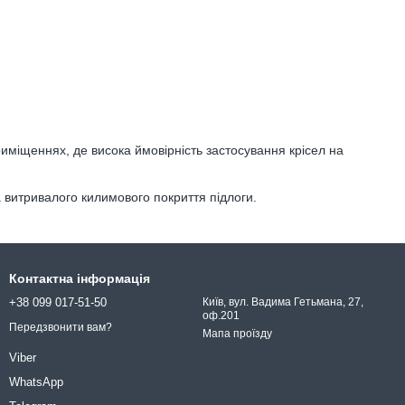
приміщеннях, де висока ймовірність застосування крісел на
 витривалого килимового покриття підлоги.
Контактна інформація
+38 099 017-51-50
Київ, вул. Вадима Гетьмана, 27,
оф.201
Передзвонити вам?
Мапа проїзду
Viber
WhatsApp