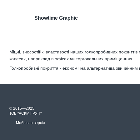
Showtime Graphic
Міцні, зносостійкі властивості наших голкопробивних покриттів
колесах, наприклад в офісах чи торговельних приміщеннях.
Голкопробивні покриття - економічна альтернатива звичайним
© 2015—2025
ТОВ "АСКМ ГРУП"
Мобільна версія