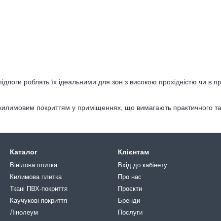
 підлоги роблять їх ідеальними для зон з високою прохідністю чи в 
 килимовим покриттям у приміщеннях, що вимагають практичного та
Каталог
Клієнтам
Вінілова плитка
Вхід до кабінету
Килимова плитка
Про нас
Ткані ПВХ-покриття
Проєкти
Каучукові покриття
Бренди
Лінолеум
Послуги