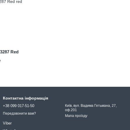
83287 Red
е
Контактна інформація
+38 099 017-51-50
Київ, вул. Вадима Гетьмана, 27,
оф.201
Передзвонити вам?
Мапа проїзду
Viber