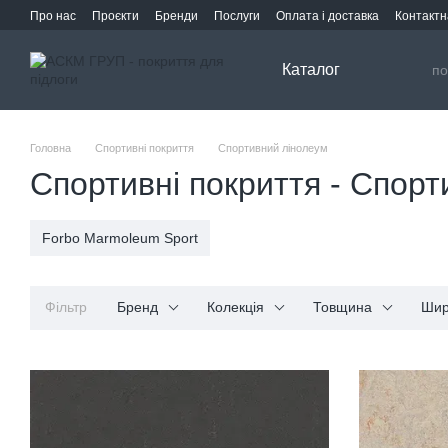
Перейти до основного контенту
Про нас
Проєкти
Бренди
Послуги
Оплата і доставка
Контактн
Каталог
Головна
Спортивні покриття
Спортивний лінолеум
Спортивні покриття - Спор
Forbo Marmoleum Sport
Фільтр
Бренд
Колекція
Товщина
Шир