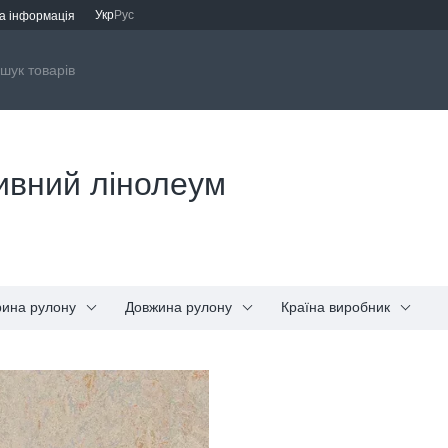
Укр
Рус
а інформація
тивний лінолеум
ина рулону
Довжина рулону
Країна виробник