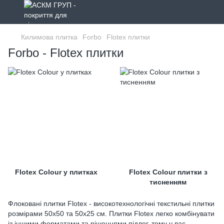
Килимова плитка
Forbo
Flotex плитки
Forbo - Flotex плитки
Flotex Colour у плитках
Flotex Colour плитки з
тисненням
Флоковані плитки Flotex - високотехнологічні текстильні плитки
розмірами 50x50 та 50x25 см. Плитки Flotex легко комбінувати
із іншими форматами та рішеннями підлог, тому у вас