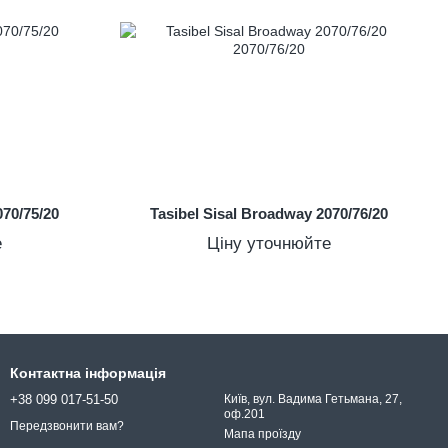
070/75/20
Tasibel Sisal Broadway 2070/76/20
е
Ціну уточнюйте
Контактна інформація
+38 099 017-51-50
Київ, вул. Вадима Гетьмана, 27,
оф.201
Передзвонити вам?
Мапа проїзду