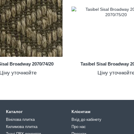
Sisal Broadway 2070/74/20
Tasibel Sisal Broadway 2
Ціну уточнюйте
Ціну уточнюйт
Каталог
Клієнтам
Вінілова плитка
Вхід до кабінету
Килимова плитка
Про нас
Ткані ПВХ-покриття
Проєкти