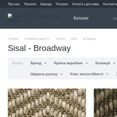
Перейти до основного контенту
Про нас
Проєкти
Бренди
Послуги
Оплата і доставка
Контактн
Каталог
Головна
Килимові покриття
Tasibel
Sisal
Broadway
Sisal - Broadway
Фільтр
Бренд
Країна виробник
Колекція
Ширина рулону
Клас зносостійкості