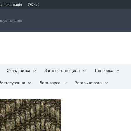
Укр
Рус
а інформація
Склад нитки
Загальна товщина
Тип ворса
Застосування
Вага ворса
Загальна вага