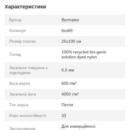
Характеристики
Бренд
Burmatex
Колекція
tivoli®
Розмір плитки
25х100 см
100% recycled bio-genic
Склад
solution dyed nylon
Загальна товщина з
6,5 мм
підкладкою
Вага ворса
600 г/м²
Загальна вага
4050 г/м²
Тип ворса
Петля
Клас зносостійкості
33
Для комерційного
Застосування