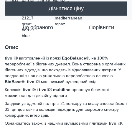
Дізнатися ціну
До обраного
Порівняти
Опис
tivoli®
виготовлений із пряжі
EqoBalance®
, на 100%
переробленої з біогенних джерел. Вона створена з органічних
біогенних відходів, що походять із відновлюваних джерел. У
поєднанні з нашою унікальною переробленою основою
BioBase®
,
tivoli®
має низький вуглецевий слід.
Колекція
tivoli®
і
tivoli® multiline
пропонує безмежні
можливості для дизайну підлоги.
Завдяки узгодженій палітрі з 21 кольору та класу зносостійкості
33, ця довговічна колекція підходить для широкого спектру
комерційних інтер'єрів.
Ознайомтесь також із нашими килимовими плитками
tivoli®
.