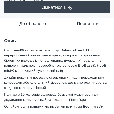
Дізнатися ціну
До обраного
Порівняти
Опис
tivoli mist®
виготовляється з
EqoBalance®
— 100%
переробленої біогенетичної пряжі, створеної з органічних
біогенних відходів із поновлюваних джерел. У поєднанні з
нашою унікальною переробленою основою
BioBase®
,
tivoli
mist®
має низький вуглецевий слід.
Дизайн покриття дозволяє створювати плавні переходи між
кольорами або елегантний візерунок, що м’яко розпливається
з одного кольору в інший.
Палітра з 10 кольорів відкриває безмежні можливості для
додавання кольору в найрізноманітніші інтер'єри.
Ознайомтеся з нашими килимовими плитками
tivoli mist®
.