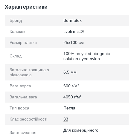
Характеристики
Бренд
Burmatex
Колекція
tivoli mist®
Розмір плитки
25х100 см
100% recycled bio-genic
Склад
solution dyed nylon
Загальна товщина з
6,5 мм
підкладкою
Вага ворса
600 г/м²
Загальна вага
4050 г/м²
Тип ворса
Петля
Клас зносостійкості
33
Для комерційного
Застосування