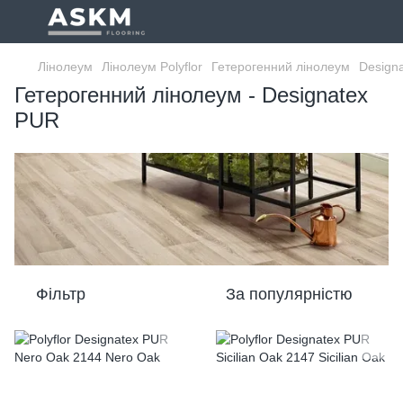
Лінолеум
Лінолеум Polyflor
Гетерогенний лінолеум
Design
Гетерогенний лінолеум - Designatex
PUR
Фільтр
За популярністю