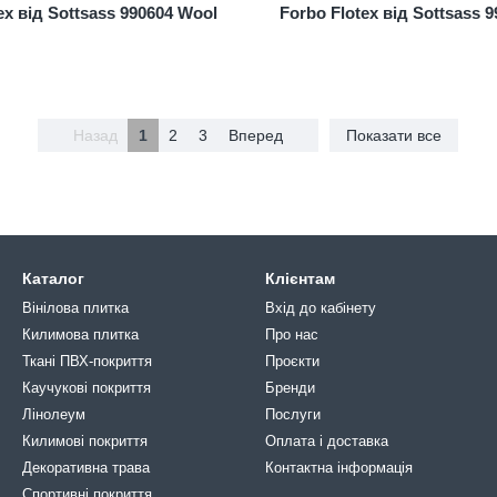
ex від Sottsass 990604 Wool
Forbo Flotex від Sottsass 
Назад
1
2
3
Вперед
Показати все
Каталог
Клієнтам
Вінілова плитка
Вхід до кабінету
Килимова плитка
Про нас
Ткані ПВХ-покриття
Проєкти
Каучукові покриття
Бренди
Лінолеум
Послуги
Килимові покриття
Оплата і доставка
Декоративна трава
Контактна інформація
Спортивні покриття