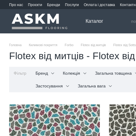
Перейти до основного контенту
Про нас
Проєкти
Бренди
Послуги
Оплата і доставка
Контактн
Каталог
Головна
Килимові покриття
Forbo
Flotex від митців
Flotex від Sott
Flotex від митців - Flotex ві
Фільтр
Бренд
Колекція
Загальна товщина
Застосування
Загальна вага