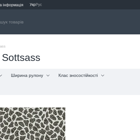
Укр
Рус
а інформація
sass
д Sottsass
Ширина рулону
Клас зносостійкості