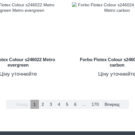
otex Colour s246022 Metro
Forbo Flotex Colour s246
evergreen
carbon
Ціну уточнюйте
Ціну уточнюйт
Назад
1
2
3
4
5
6
...
170
Вперед