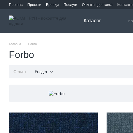
Перейти до основного контенту
Про нас
Проєкти
Бренди
Послуги
Оплата і доставка
Контактн
Каталог
Головна
Forbo
Forbo
Фільтр
Розділ