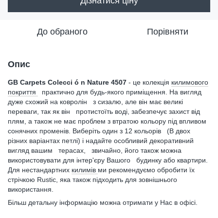
Дізнатися ціну
До обраного
Порівняти
Опис
GB Carpets Colecci ó n Nature 4507
- це колекція
килимового
покриття
практично для будь-якого приміщення. На вигляд
дуже схожий на ковролін з сизалю, але він має великі
переваги, так як він протистоїть воді, забезпечує захист від
плям, а також не має проблем з втратою кольору під впливом
сонячних променів. Виберіть один з 12 кольорів (В двох
різних варіантах петлі) і надайте особливий декоративний
вигляд вашим терасах, звичайно, його також можна
використовувати для інтер'єру Вашого будинку або квартири.
Для нестандартних
килимів
ми рекомендуємо обробити їх
стрічкою Rustic, яка також підходить для зовнішнього
використання.
Більш детальну інформацію можна отримати у Нас в офісі.