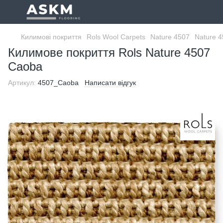
Килимові покриття
Rols Wool Carpets
Nature 4507
Nature 4
Килимове покриття Rols Nature 4507
Caoba
Артикул:
4507_Caoba
Написати відгук