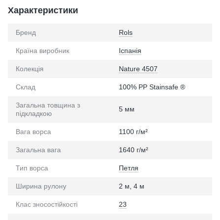
Характеристики
Бренд
Rols
Країна виробник
Іспанія
Колекція
Nature 4507
Склад
100% PP Stainsafe ®
Загальна товщина з
5 мм
підкладкою
Вага ворса
1100 г/м²
Загальна вага
1640 г/м²
Тип ворса
Петля
Ширина рулону
2 м, 4 м
Клас зносостійкості
23