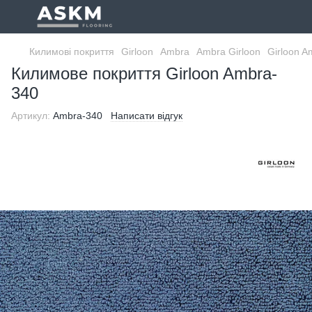
Килимові покриття
Girloon
Ambra
Ambra Girloon
Girloon A
Килимове покриття Girloon Ambra-
340
Артикул:
Ambra-340
Написати відгук