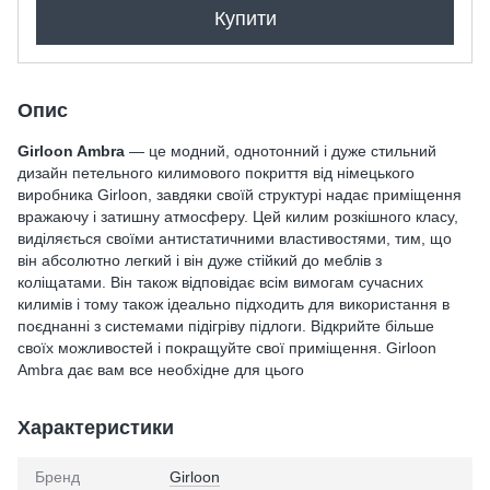
Купити
Опис
Girloon Ambra
— це модний, однотонний і дуже стильний
дизайн петельного килимового покриття від німецького
виробника Girloon, завдяки своїй структурі надає приміщення
вражаючу і затишну атмосферу. Цей килим розкішного класу,
виділяється своїми антистатичними властивостями, тим, що
він абсолютно легкий і він дуже стійкий до меблів з
коліщатами. Він також відповідає всім вимогам сучасних
килимів і тому також ідеально підходить для використання в
поєднанні з системами підігріву підлоги. Відкрийте більше
своїх можливостей і покращуйте свої приміщення. Girloon
Ambra дає вам все необхідне для цього
Характеристики
Бренд
Girloon