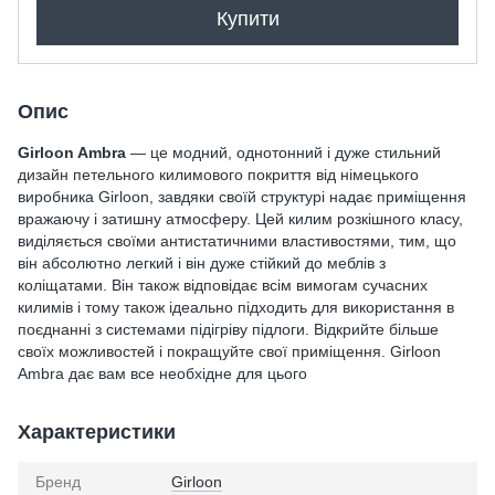
Купити
Опис
Girloon Ambra
— це модний, однотонний і дуже стильний
дизайн петельного килимового покриття від німецького
виробника Girloon, завдяки своїй структурі надає приміщення
вражаючу і затишну атмосферу. Цей килим розкішного класу,
виділяється своїми антистатичними властивостями, тим, що
він абсолютно легкий і він дуже стійкий до меблів з
коліщатами. Він також відповідає всім вимогам сучасних
килимів і тому також ідеально підходить для використання в
поєднанні з системами підігріву підлоги. Відкрийте більше
своїх можливостей і покращуйте свої приміщення. Girloon
Ambra дає вам все необхідне для цього
Характеристики
Бренд
Girloon