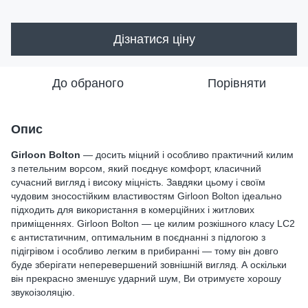
Дізнатися ціну
До обраного
Порівняти
Опис
Girloon Bolton
— досить міцний і особливо практичний килим
з петельним ворсом, який поєднує комфорт, класичний
сучасний вигляд і високу міцність. Завдяки цьому і своїм
чудовим зносостійким властивостям Girloon Bolton ідеально
підходить для використання в комерційних і житлових
приміщеннях. Girloon Bolton — це килим розкішного класу LC2
є антистатичним, оптимальним в поєднанні з підлогою з
підігрівом і особливо легким в прибиранні — тому він довго
буде зберігати неперевершений зовнішній вигляд. А оскільки
він прекрасно зменшує ударний шум, Ви отримуєте хорошу
звукоізоляцію.