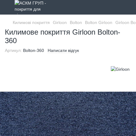
Килимові покриття
Girloon
Bolton
Bolton Girloon
Girloon Bo
Килимове покриття Girloon Bolton-
360
Артикул:
Bolton-360
Написати відгук