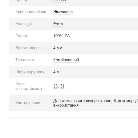
Країна виробник
Німеччина
Колекція
Extra
Склад
100% PA
Висота ворса
4 мм
Тип ворса
Комбінований
Ширина рулону
4 м
Клас
23
,
31
зносостійкості
Для домашнього використання, Для комерці
Застосування
використання