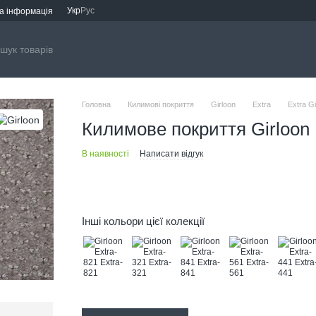
Укр
Рус
а інформація
Головна
Килимові покриття
Girloon
Extra
Extra Gi
Килимове покриття Girloon 
В наявності
Написати відгук
Інші кольори цієї колекції