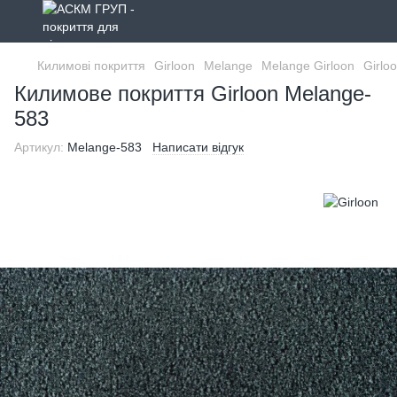
Килимові покриття
Girloon
Melange
Melange Girloon
Girlo
Килимове покриття Girloon Melange-
583
Артикул:
Melange-583
Написати відгук