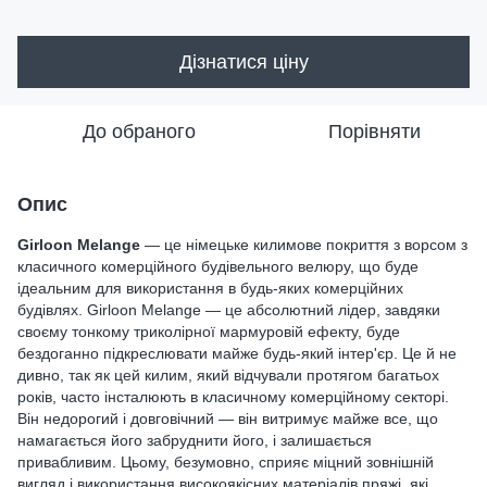
Дізнатися ціну
До обраного
Порівняти
Опис
Girloon Melange
— це німецьке килимове покриття з ворсом з
класичного комерційного будівельного велюру, що буде
ідеальним для використання в будь-яких комерційних
будівлях. Girloon Melange — це абсолютний лідер, завдяки
своєму тонкому триколірної мармуровій ефекту, буде
бездоганно підкреслювати майже будь-який інтер'єр. Це й не
дивно, так як цей килим, який відчували протягом багатьох
років, часто інсталюють в класичному комерційному секторі.
Він недорогий і довговічний — він витримує майже все, що
намагається його забруднити його, і залишається
привабливим. Цьому, безумовно, сприяє міцний зовнішній
вигляд і використання високоякісних матеріалів пряжі, які