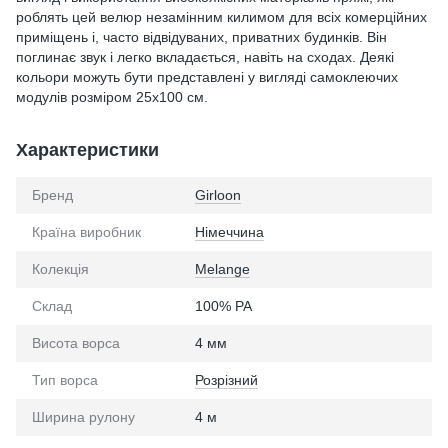
роблять цей велюр незамінним килимом для всіх комерційних
приміщень і, часто відвідуваних, приватних будинків. Він
поглинає звук і легко вкладається, навіть на сходах. Деякі
кольори можуть бути представлені у вигляді самоклеючих
модулів розміром 25х100 см.
Характеристики
Бренд
Girloon
Країна виробник
Німеччина
Колекція
Melange
Склад
100% PA
Висота ворса
4 мм
Тип ворса
Розрізний
Ширина рулону
4 м