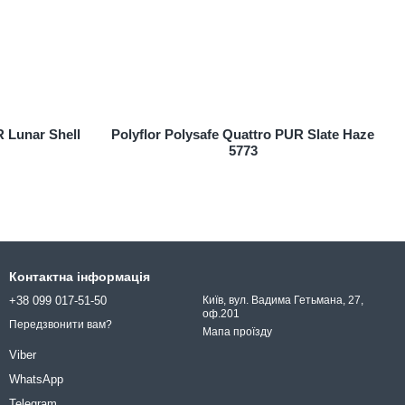
R Lunar Shell
Polyflor Polysafe Quattro PUR Slate Haze
5773
Контактна інформація
+38 099 017-51-50
Київ, вул. Вадима Гетьмана, 27,
оф.201
Передзвонити вам?
Мапа проїзду
Viber
WhatsApp
Telegram