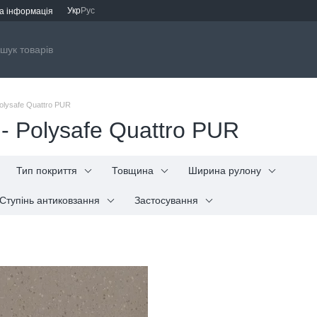
Укр
Рус
а інформація
olysafe Quattro PUR
- Polysafe Quattro PUR
Тип покриття
Товщина
Ширина рулону
Ступінь антиковзання
Застосування