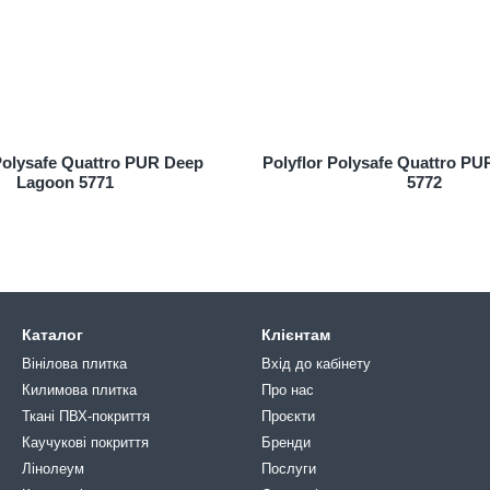
 Polysafe Quattro PUR Deep
Polyflor Polysafe Quattro PU
Lagoon 5771
5772
Каталог
Клієнтам
Вінілова плитка
Вхід до кабінету
Килимова плитка
Про нас
Ткані ПВХ-покриття
Проєкти
Каучукові покриття
Бренди
Лінолеум
Послуги