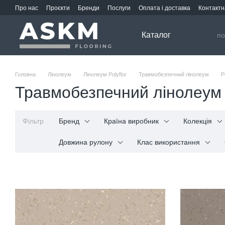
Перейти до основного контенту
Про нас
Проєкти
Бренди
Послуги
Оплата і доставка
Контактн
Каталог
Головна
Лінолеум
Лінолеум Polyflor
Травмобезпечний лінолеум
P
Травмобезпечний лінолеум 
Фільтр
Бренд
Країна виробник
Колекція
Довжина рулону
Клас використання