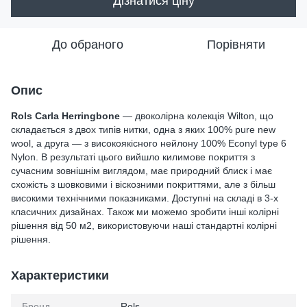
Дізнатися ціну
До обраного
Порівняти
Опис
Rols Carla Herringbone
— двоколірна колекція Wilton, що
складається з двох типів нитки, одна з яких 100% pure new
wool, а друга — з високоякісного нейлону 100% Econyl type 6
Nylon. В результаті цього вийшло килимове покриття з
сучасним зовнішнім виглядом, має природний блиск і має
схожість з шовковими і віскозними покриттями, але з більш
високими технічними показниками. Доступні на складі в 3-х
класичних дизайнах. Також ми можемо зробити інші колірні
рішення від 50 м2, використовуючи наші стандартні колірні
рішення.
Характеристики
Бренд
Rols