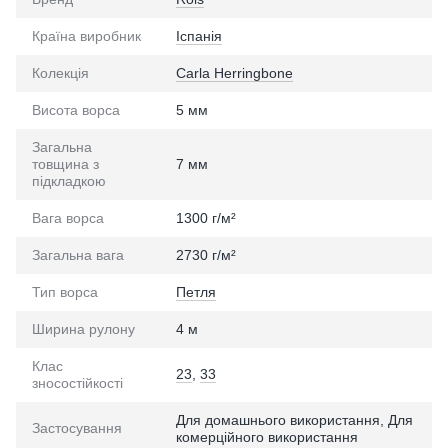
Країна виробник
Іспанія
Колекція
Carla Herringbone
Висота ворса
5 мм
Загальна
товщина з
7 мм
підкладкою
Вага ворса
1300 г/м²
Загальна вага
2730 г/м²
Тип ворса
Петля
Ширина рулону
4 м
Клас
23
,
33
зносостійкості
Для домашнього використання, Для
Застосування
комерційного використання