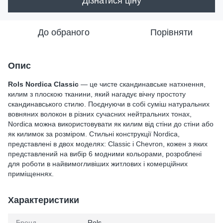
Дізнатися ціну
До обраного
Порівняти
Опис
Rols Nordica Classic
— це чисте скандинавське натхнення,
килим з плоскою тканини, який нагадує вічну простоту
скандинавського стилю. Поєднуючи в собі суміш натуральних
вовняних волокон в різних сучасних нейтральних тонах,
Nordica можна використовувати як килим від стіни до стіни або
як килимок за розміром. Стильні конструкції Nordica,
представлені в двох моделях: Classic і Chevron, кожен з яких
представлений на вибір 6 модними кольорами, розроблені
для роботи в найвимогливіших житлових і комерційних
приміщеннях.
Характеристики
Бренд
Rols