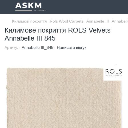
Килимові покриття
Rols Wool Carpets
Annabelle III
Annabelle
Килимове покриття ROLS Velvets
Annabelle III 845
Артикул:
Annabelle III_845
Написати відгук