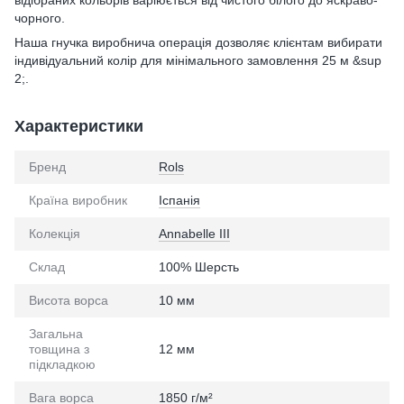
відібраних кольорів варіюється від чистого білого до яскраво-
чорного.
Наша гнучка виробнича операція дозволяє клієнтам вибирати
індивідуальний колір для мінімального замовлення 25 м &sup
2;.
Характеристики
Бренд
Rols
Країна виробник
Іспанія
Колекція
Annabelle III
Склад
100% Шерсть
Висота ворса
10 мм
Загальна
товщина з
12 мм
підкладкою
Вага ворса
1850 г/м²