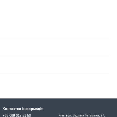
Контактна інформація
+38 099 017-51-50
Київ, вул. Вадима Гетьмана, 27,