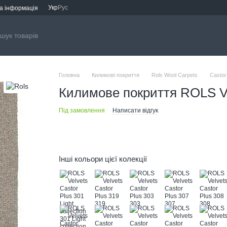
Укр
Рус
а інформація
Головна
Килимові покриття
Rols Wool Carpets
Castor
Килимове покриття ROLS Ve
Під замовлення
Написати відгук
Інші кольори цієї колекції