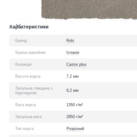
Характеристики
Бренд
Rols
Країна виробник
Іспанія
Колекція
Castor plus
Висота ворса
7,2 мм
Загальна товщина з
9,2 мм
підкладкою
Вага ворса
1350 г/м²
Загальна вага
2850 г/м²
Тип ворса
Розрізний