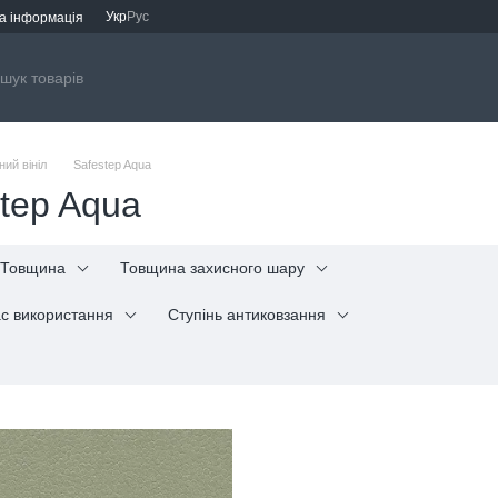
Укр
Рус
а інформація
ний вініл
Safestep Aqua
step Aqua
Товщина
Товщина захисного шару
с використання
Ступінь антиковзання