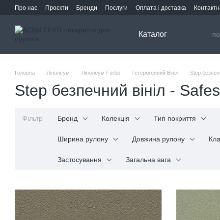
Перейти до основного контенту
Про нас
Проєкти
Бренди
Послуги
Оплата і доставка
Контактн
Каталог
Головна
Лінолеум
Лінолеум Forbo
Гетерогенний Вініл
Step безпеч
Step безпечний вініл - Safe
Фільтр
Бренд
Колекція
Тип покриття
Ширина рулону
Довжина рулону
Кла
Застосування
Загальна вага