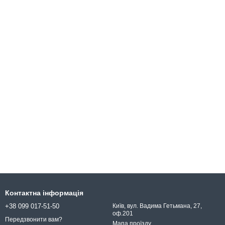
Контактна інформація
+38 099 017-51-50
Київ, вул. Вадима Гетьмана, 27,
оф.201
Передзвонити вам?
Мапа проїзду