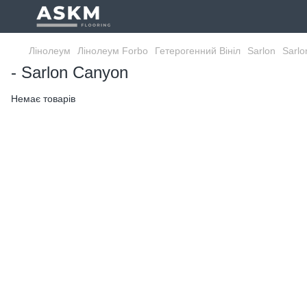
Лінолеум
Лінолеум Forbo
Гетерогенний Вініл
Sarlon
Sarl
- Sarlon Canyon
Немає товарів