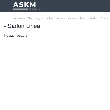
Лінолеум
Лінолеум Forbo
Гетерогенний Вініл
Sarlon
Sarlo
- Sarlon Linea
Немає товарів