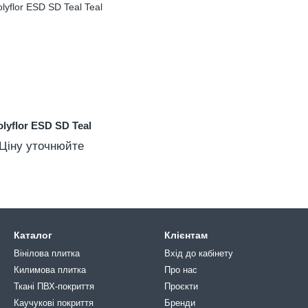
olyflor ESD SD Teal
Ціну уточнюйте
Каталог
Клієнтам
Вінілова плитка
Вхід до кабінету
Килимова плитка
Про нас
Ткані ПВХ-покриття
Проєкти
Каучукові покриття
Бренди