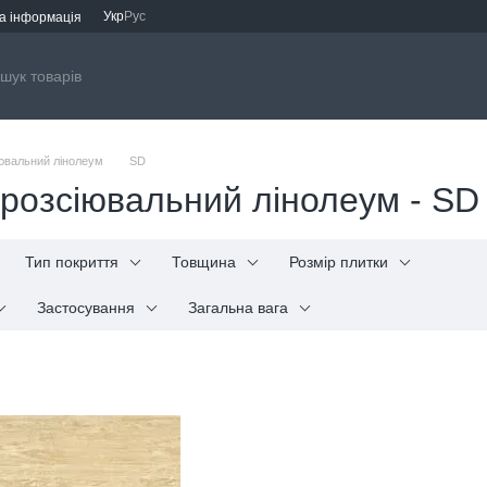
Укр
Рус
а інформація
ювальний лінолеум
SD
розсіювальний лінолеум - SD
Тип покриття
Товщина
Розмір плитки
Застосування
Загальна вага