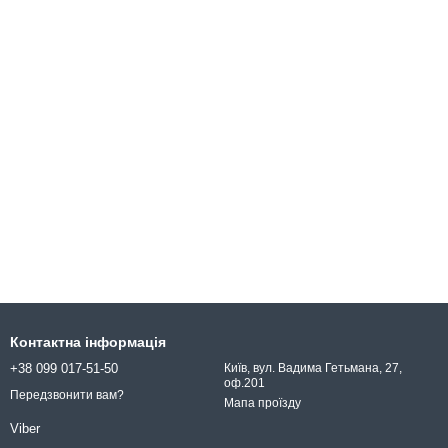
Контактна інформація
+38 099 017-51-50
Київ, вул. Вадима Гетьмана, 27,
оф.201
Передзвонити вам?
Мапа проїзду
Viber