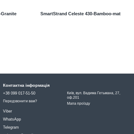
-Granite
SmartStrand Celeste 430-Bamboo-mat
Контактна інформація
+38 099 017-51-50
Київ, вул. Вадима Гетьмана, 27,
оф.201
Передзвонити вам?
Мапа проїзду
Viber
WhatsApp
Telegram