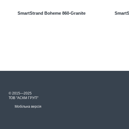
SmartStrand Boheme 860-Granite
SmartS
© 2015—2025
ТОВ "АСКМ ГРУП"
Мобільна версія