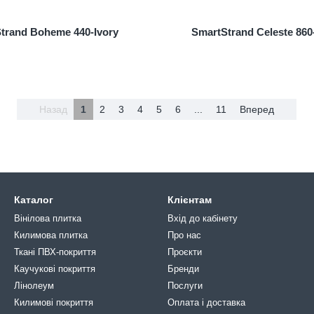
trand Boheme 440-Ivory
SmartStrand Celeste 860
Назад
1
2
3
4
5
6
...
11
Вперед
Каталог
Клієнтам
Вінілова плитка
Вхід до кабінету
Килимова плитка
Про нас
Ткані ПВХ-покриття
Проєкти
Каучукові покриття
Бренди
Лінолеум
Послуги
Килимові покриття
Оплата і доставка