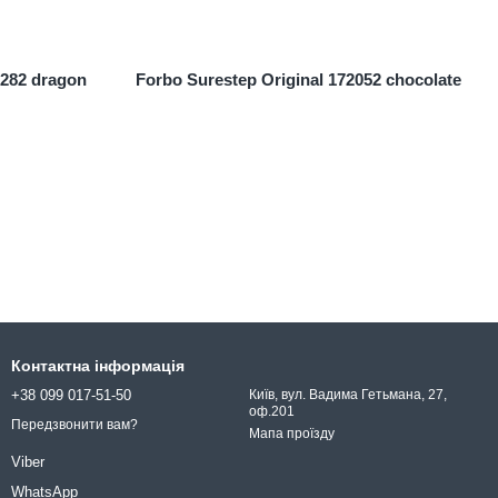
1282 dragon
Forbo Surestep Original 172052 chocolate
Контактна інформація
+38 099 017-51-50
Київ, вул. Вадима Гетьмана, 27,
оф.201
Передзвонити вам?
Мапа проїзду
Viber
WhatsApp