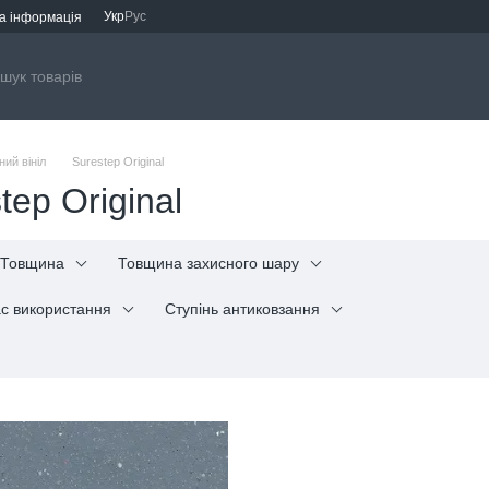
Укр
Рус
а інформація
ний вініл
Surestep Original
tep Original
Товщина
Товщина захисного шару
с використання
Ступінь антиковзання