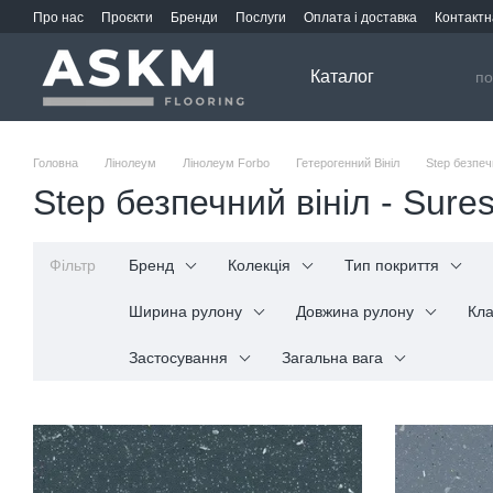
Перейти до основного контенту
Про нас
Проєкти
Бренди
Послуги
Оплата і доставка
Контактн
Каталог
Головна
Лінолеум
Лінолеум Forbo
Гетерогенний Вініл
Step безпеч
Step безпечний вініл - Sures
Фільтр
Бренд
Колекція
Тип покриття
Ширина рулону
Довжина рулону
Кла
Застосування
Загальна вага