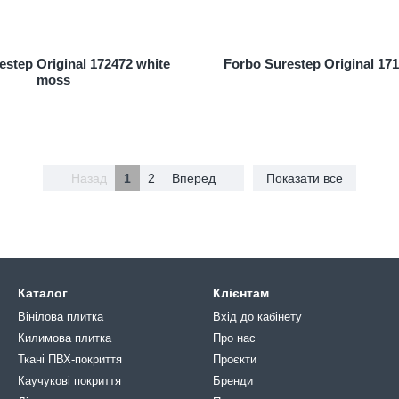
estep Original 172472 white
Forbo Surestep Original 17
moss
Назад
1
2
Вперед
Показати все
Каталог
Клієнтам
Вінілова плитка
Вхід до кабінету
Килимова плитка
Про нас
Ткані ПВХ-покриття
Проєкти
Каучукові покриття
Бренди