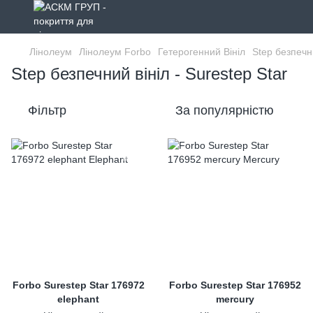
Лінолеум
Лінолеум Forbo
Гетерогенний Вініл
Step безпечн
Step безпечний вініл - Surestep Star
Фільтр
За популярністю
Forbo Surestep Star 176972
Forbo Surestep Star 176952
elephant
mercury