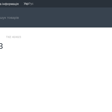
Укр
Рус
а інформація
s
TKE 40/40/3
3