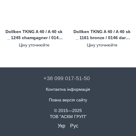
Dollken TKNG A 40 / A 40 sk
Dollken TKNG A 40 / A 40 sk
_ 1245 chamgagner / 0146
_ 1161 bronze / 0146 dark
dark grey
grey
Ціну уточнюйте
Ціну уточнюйте
+38 099 017-51-50
Контактна інформація
Повна версія сайту
© 2015—2025
ТОВ "АСКМ ГРУП"
Укр
Рус