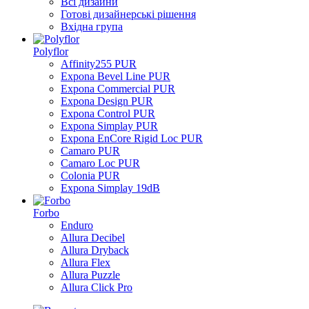
Всі дизайни
Готові дизайнерські рішення
Вхідна група
Polyflor
Affinity255 PUR
Expona Bevel Line PUR
Expona Commercial PUR
Expona Design PUR
Expona Control PUR
Expona Simplay PUR
Expona EnCore Rigid Loc PUR
Camaro PUR
Camaro Loc PUR
Colonia PUR
Expona Simplay 19dB
Forbo
Enduro
Allura Decibel
Allura Dryback
Allura Flex
Allura Puzzle
Allura Click Pro