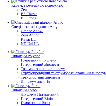
Каучук з рельєфною поверхнею
Zeus
BS Classic
BS Strong
Спеціалізовані підлоги Artigo
Granito Ant 48
Zeus Ant 48
Kayar LL
ND Uni LL
Лінолеум Polyflor
Гомогенний лінолеум
Гетерогенний лінолеум
Травмобезпечний лінолеум
Струмопровідний та струморозсіювальний лінолеу
Транспортний лінолеум
Лінолеум для стін
Лінолеум Forbo
Лінолеум Натуральний
Гетерогенний Вініл
Гомогенний Вініл