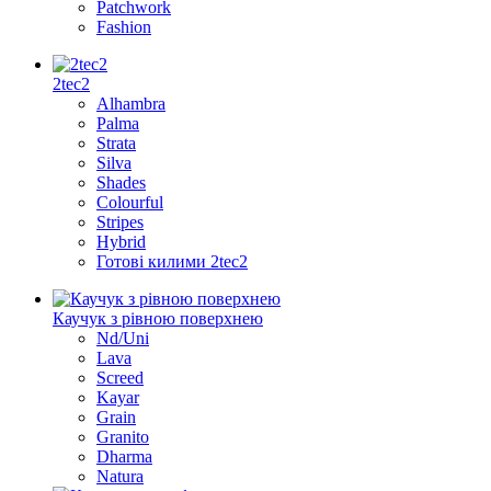
Patchwork
Fashion
2tec2
Alhambra
Palma
Strata
Silva
Shades
Colourful
Stripes
Hybrid
Готові килими 2tec2
Каучук з рівною поверхнею
Nd/Uni
Lava
Screed
Kayar
Grain
Granito
Dharma
Natura