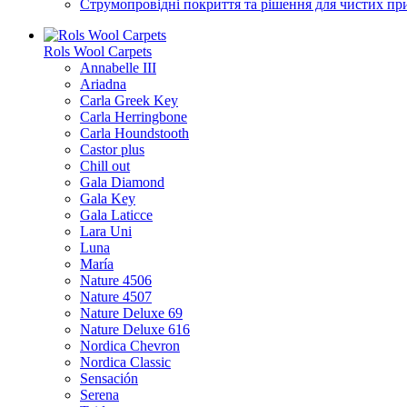
Струмопровідні покриття та рішення для чистих п
Rols Wool Carpets
Annabelle III
Ariadna
Carla Greek Key
Carla Herringbone
Carla Houndstooth
Castor plus
Chill out
Gala Diamond
Gala Key
Gala Laticce
Lara Uni
Luna
María
Nature 4506
Nature 4507
Nature Deluxe 69
Nature Deluxe 616
Nordica Chevron
Nordica Classic
Sensación
Serena