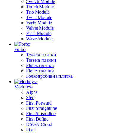
Switch Module
Touch Module
Trio Module
Twist Module
Vario Module
Velvet Module
Vista Module
Wave Module
Forbo
Tessera плитки
Tessera планки
Flotex плитки
Flotex планки
Голкопробивна плитка
Modulyss
Alpha
Step
First Forward
First Straightline
First Streamline
First Define
DSGN Cloud
Pixel