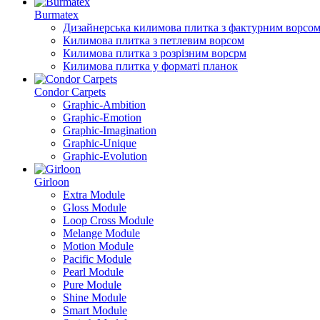
Burmatex
Дизайнерська килимова плитка з фактурним ворсо
Килимова плитка з петлевим ворсом
Килимова плитка з розрізним ворсрм
Килимова плитка у форматі планок
Condor Carpets
Graphic-Ambition
Graphic-Emotion
Graphic-Imagination
Graphic-Unique
Graphic-Evolution
Girloon
Extra Module
Gloss Module
Loop Cross Module
Melange Module
Motion Module
Pacific Module
Pearl Module
Pure Module
Shine Module
Smart Module