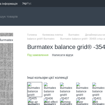
Укр
Рус
а інформація
Головна
Килимова плитка
Burmatex
Дизайнерська к
balance grid® Burmatex
Burmatex balance grid® -35405 crisp ai
Burmatex balance grid® -3540
Під замовлення
Написати відгук
Інші кольори цієї колекції