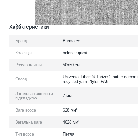
Характеристики
Бренд
Burmatex
Колекція
balance grid®
Розмір плитки
50х50 см
Universal Fibers® Thrive® matter carbon 
Склад
recycled yarn, Nylon PA6
Загальна товщина з
7 мм
підкладкою
Вага ворса
628 г/м²
Загальна вага
4028 г/м²
Тип ворса
Петля