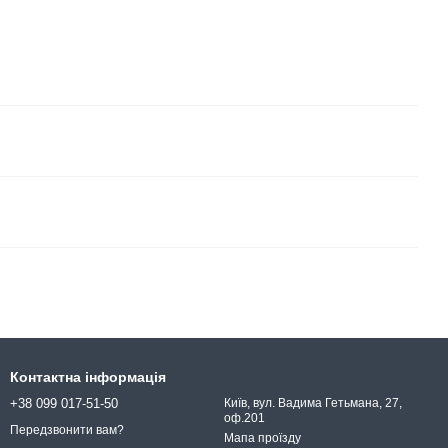
Контактна інформація
+38 099 017-51-50
Київ, вул. Вадима Гетьмана, 27,
оф.201
Передзвонити вам?
Мапа проїзду