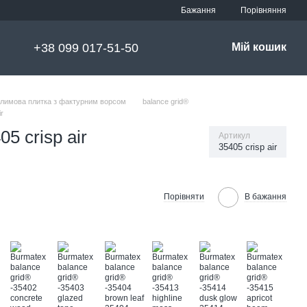
Порівняння
Бажання
+38 099 017-51-50
Мій кошик
илимова плитка з фактурним ворсом
balance grid®
r
5 crisp air
Артикул
35405 crisp air
Порівняти
В бажання