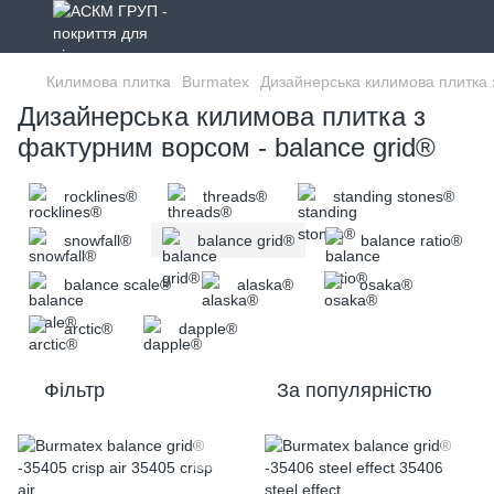
Килимова плитка
Burmatex
Дизайнерська килимова плитка
Дизайнерська килимова плитка з
фактурним ворсом - balance grid®
rocklines®
threads®
standing stones®
snowfall®
balance grid®
balance ratio®
balance scale®
alaska®
osaka®
arctic®
dapple®
Фільтр
За популярністю