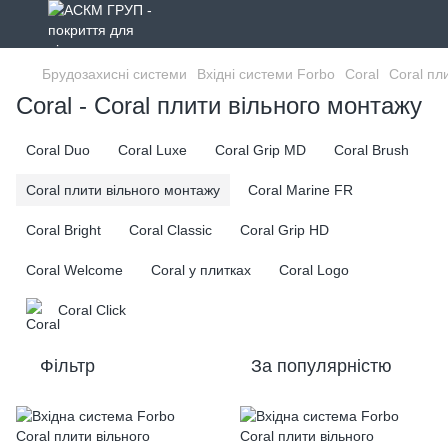
Брудозахисні системи
Вхідні системи Forbo
Coral
Coral пл
Coral - Coral плити вільного монтажу
Coral Duo
Coral Luxe
Coral Grip MD
Coral Brush
Coral плити вільного монтажу
Coral Marine FR
Coral Bright
Coral Classic
Coral Grip HD
Coral Welcome
Coral у плитках
Coral Logo
Coral Click
Фільтр
За популярністю