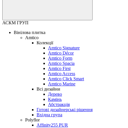
АСКМ ГРУП
Вінілова плитка
Amtico
Колекції
Amtico Signature
Amtico Décor
Amtico Form
Amtico Spacia
Amtico First
Amtico Access
Amtico Click Smart
Amtico Marine
Всі дизайни
Дерево
Камінь
Абстракція
Готові дизайнерські рішення
Вхідна група
Polyflor
Affinity255 PUR