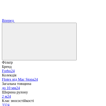
Вперед
Фільтр
Бренд
Forbo
24
Колекція
Flotex від Mac Stopa
24
Загальна товщина
до 10 мм
24
Ширина рулону
2 м
24
Клас зносостійкості
33
24