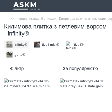
Килимова плитка
Burmatex
Килимова плитка з петлевим в
Килимова плитка з петлевим ворсом
- infinity®
infinity®
tivoli mist®
tivoli®
go to®
Фільтр
За популярністю