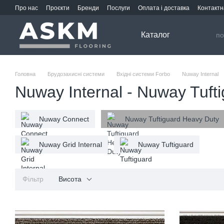
Перейти до основного контенту
Про нас
Проєкти
Бренди
Послуги
Оплата і доставка
Контактн
Каталог
Головна
Брудозахисні системи
Вхідні системи Forbo
Nuway Internal
Nuway Internal - Nuway Tuft
Nuway Connect
Nuway Tuftiguard Heavy Duty
Nuway Grid Internal
Nuway Tuftiguard
Фільтр
Висота