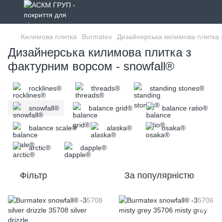
Килимова плитка
Burmatex
Дизайнерська килимова плитка
Дизайнерська килимова плитка з
фактурним ворсом - snowfall®
rocklines®
threads®
standing stones®
snowfall®
balance grid®
balance ratio®
balance scale®
alaska®
osaka®
arctic®
dapple®
Фільтр
За популярністю