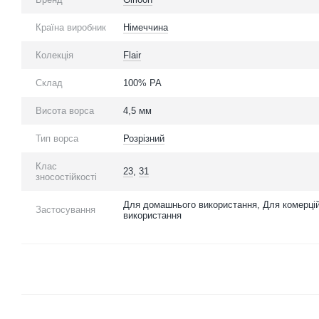
Країна виробник
Німеччина
Колекція
Flair
Склад
100% PA
Висота ворса
4,5 мм
Тип ворса
Розрізний
Клас
23
,
31
зносостійкості
Для домашнього використання, Для комерці
Застосування
використання