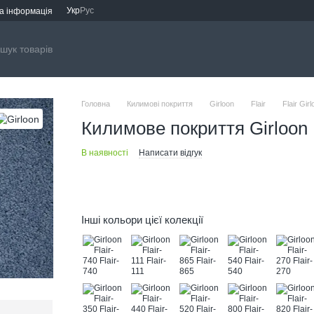
Укр
Рус
а інформація
Головна
Килимові покриття
Girloon
Flair
Flair Girl
Килимове покриття Girloon 
В наявності
Написати відгук
Інші кольори цієї колекції