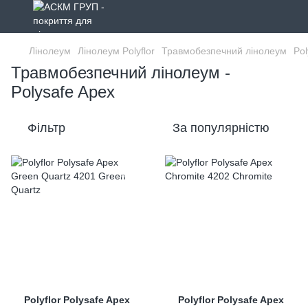
Лінолеум
Лінолеум Polyflor
Травмобезпечний лінолеум
Pol
Травмобезпечний лінолеум -
Polysafe Apex
Фільтр
За популярністю
Polyflor Polysafe Apex
Polyflor Polysafe Apex