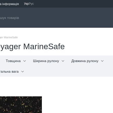
Укр
Рус
а інформація
er MarineSafe
yager MarineSafe
Товщина
Ширина рулону
Довжина рулону
гальна вага