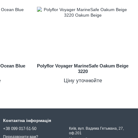
e Ocean Blue
Polyflor Voyager MarineSafe Oakum Beige
3220
е
Ціну уточнюйте
Контактна інформація
+38 099 017-51-50
Київ, вул. Вадима Гетьмана, 27,
оф.201
Передзвонити вам?