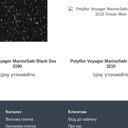
oyager MarineSafe Black Sea
Polyflor Voyager MarineSaf
3190
3210
Ціну уточнюйте
Ціну уточнюйт
Каталог
Клієнтам
Вінілова плитка
Вхід до кабінету
Килимова плитка
Про нас