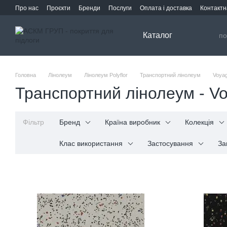
Перейти до основного контенту
Про нас
Проєкти
Бренди
Послуги
Оплата і доставка
Контактн
Каталог
Головна
Лінолеум
Лінолеум Polyflor
Транспортний лінолеум
Voyag
Транспортний лінолеум - Vo
Фільтр
Бренд
Країна виробник
Колекція
Клас використання
Застосування
За