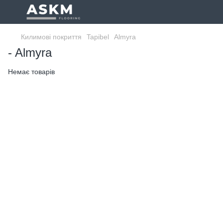
Килимові покриття
Tapibel
Almyra
- Almyra
Немає товарів